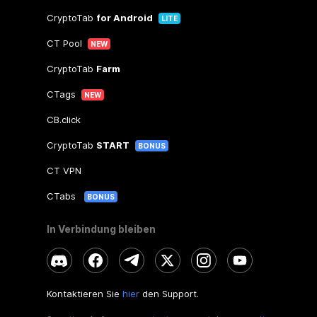
CryptoTab
for Android
LITE
CT Pool
NEW
CryptoTab
Farm
CTags
NEW
CB.click
CryptoTab
START
BONUS
CT VPN
CTabs
BONUS
In Verbindung bleiben
Kontaktieren Sie
hier
den Support.