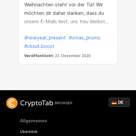
Weihnachten steht vor der Tür! Wir
möchten dir daher danken, dass du
unsere E-Mails liest, uns treu bleibst
und unsere Produkte verwendest. Wir
#newyear_present
#xmas_promo
haben ein Sonderangebot für dich —
#cloud.boost
Free Cloud.Boost X2. Steigere diese
Weihnachten deine Verdienste!
Veröffentlicht:
23. Dezember 2020
DE
Allgemeines
Überblick