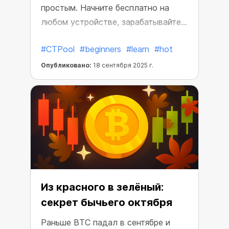
простым. Начните бесплатно на
любом устройстве, зарабатывайте
мгновенно и увеличивайте
#CTPool
#beginners
#learn
#hot
мощность майнинга без
оборудования.
Опубликовано:
18 сентября 2025 г.
Из красного в зелёный:
секрет бычьего октября
Раньше BTC падал в сентябре и