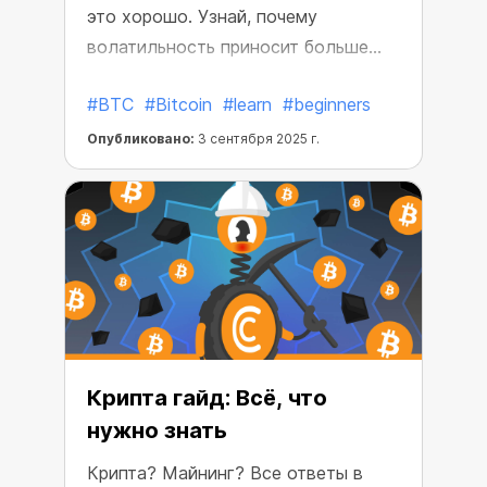
это хорошо. Узнай, почему
волатильность приносит больше
прибыли и как оседлать волну,
#BTC
#Bitcoin
#learn
#beginners
вместо того чтобы тонуть вместе с
рынком.
Опубликовано:
3 сентября 2025 г.
Крипта гайд: Всё, что
нужно знать
Крипта? Майнинг? Все ответы в