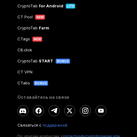
CryptoTab
for Android
LITE
CT Pool
NEW
CryptoTab
Farm
CTags
NEW
CB.click
CryptoTab
START
BONUS
CT VPN
CTabs
BONUS
Оставайтесь на связи
Связаться с
поддержкой
По другим вопросам:
contactus@cryptobrowser.site