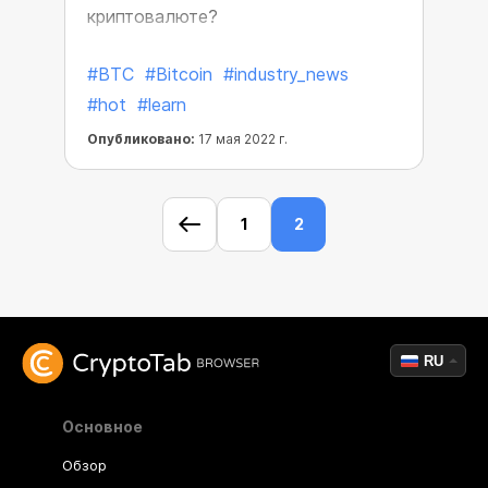
криптовалюте?
#BTC
#Bitcoin
#industry_news
#hot
#learn
Опубликовано:
17 мая 2022 г.
1
2
RU
Основное
Обзор