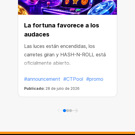
La fortuna favorece a los
audaces
Las luces están encendidas, los
L
carretes giran y HASH-N-ROLL está
p
oficialmente abierto.
#announcement
#CTPool
#promo
Publicado:
28 de julio de 2026
P