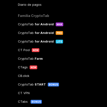
Diario de pagos
Familia CryptoTab
CryptoTab
for Android
MAX
CryptoTab
for Android
PRO
CryptoTab
for Android
LITE
CT Pool
NEW
CryptoTab
Farm
CTags
NEW
CB.click
CryptoTab
START
BONUS
CT VPN
CTabs
BONUS