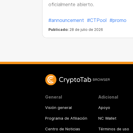
oficialmente abierto.
#announcement
#CTPool
#promo
Publicado:
28 de julio de 2026
General
Adicional
Visión general
Apoyo
Programa de Afiliación
NC Wallet
Centro de Noticias
Términos de uso