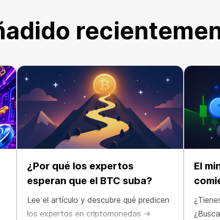
adido recienteme
¿Por qué los expertos
El mi
esperan que el BTC suba?
comi
Lee el artículo y descubre qué predicen
¿Tiene
los expertos en criptomonedas →
¿Busca