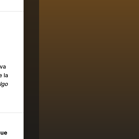
iva
e la
lgo
que