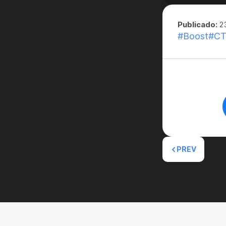
Publicado:
23
#Boost
#CT
PREV