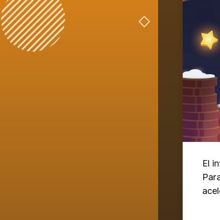
El i
Para
acel