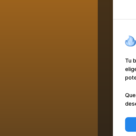
Tu b
elig
pot
Que
des