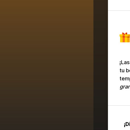
¡Las
tu b
tem
gran
¡D