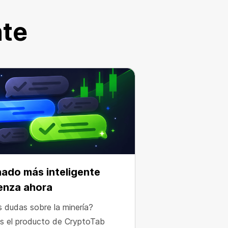
nte
nado más inteligente
enza ahora
s dudas sobre la minería?
s el producto de CryptoTab